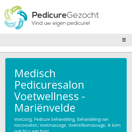
Medisch
Pedicuresalon
Voetwellness -
Mariënvelde
Voetzorg, Pedicure behandeling, Behandeling van
risicovoeten, Voetmassage, Voetreflexmassage, Ik kom
ook bij u aan huis!