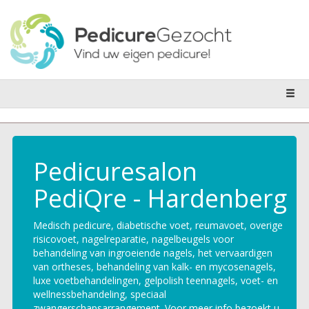
Pedicuresalon
PediQre - Hardenberg
Medisch pedicure, diabetische voet, reumavoet, overige
risicovoet, nagelreparatie, nagelbeugels voor
behandeling van ingroeiende nagels, het vervaardigen
van ortheses, behandeling van kalk- en mycosenagels,
luxe voetbehandelingen, gelpolish teennagels, voet- en
wellnessbehandeling, speciaal
zwangerschapsarrangement. Voor meer info bezoekt u