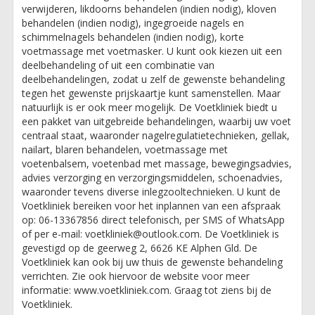
verwijderen, likdoorns behandelen (indien nodig), kloven
behandelen (indien nodig), ingegroeide nagels en
schimmelnagels behandelen (indien nodig), korte
voetmassage met voetmasker. U kunt ook kiezen uit een
deelbehandeling of uit een combinatie van
deelbehandelingen, zodat u zelf de gewenste behandeling
tegen het gewenste prijskaartje kunt samenstellen. Maar
natuurlijk is er ook meer mogelijk. De Voetkliniek biedt u
een pakket van uitgebreide behandelingen, waarbij uw voet
centraal staat, waaronder nagelregulatietechnieken, gellak,
nailart, blaren behandelen, voetmassage met
voetenbalsem, voetenbad met massage, bewegingsadvies,
advies verzorging en verzorgingsmiddelen, schoenadvies,
waaronder tevens diverse inlegzooltechnieken. U kunt de
Voetkliniek bereiken voor het inplannen van een afspraak
op: 06-13367856 direct telefonisch, per SMS of WhatsApp
of per e-mail: voetkliniek@outlook.com. De Voetkliniek is
gevestigd op de geerweg 2, 6626 KE Alphen Gld. De
Voetkliniek kan ook bij uw thuis de gewenste behandeling
verrichten. Zie ook hiervoor de website voor meer
informatie: www.voetkliniek.com. Graag tot ziens bij de
Voetkliniek.