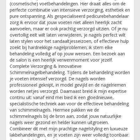
(cosmetische) voetbehandelingen. Hier draait alles om de
perfecte combinatie van intensieve verzorging, esthetiek en
pure ontspanning. ​Als gespecialiseerd pedicurebehandelaar
zorg ik ervoor dat jouw voeten niet alleen heerlijk zacht
aanvoelen, maar er ook prachtig verzorgd uitzien. Of je nu
overtollig eelt wilt laten verwijderen, je nagels perfect wilt
laten stylen voor het sandaaltjesseizoen, of effectieve hulp
zoekt bij hardnekkige nagelproblemen; ik stem elke
behandeling volledig af op jouw wensen. Een bezoek aan
de salon is een heerlijk verwenmoment voor jezelf. ​
Complete Verzorging & Innovatieve
Schimmelnagelbehandeling. ​Tijdens de behandeling worden
je voeten intensief verzorgd. De nagels worden
professioneel geknipt, in model gevijld en de nagelriemen
worden netjes verzorgd. Daarnaast breid ik mijn expertise
continu uit: vanaf eind mei bied ik een gloednieuwe,
specialistische techniek aan voor de effectieve behandeling
van schimmelnagels. Hiermee pakken we de
schimmelnagels bij de bron aan, zodat jouw natuurlijke
nagels weer gezond en helder kunnen uitgroeien.
Combineer dit met mijn prachtige nagelstyling en luxueuze
lakbehandelingen, en je voeten zijn weer volledig toonbaar.