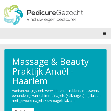
Massage & Beauty
Praktijk Anaël -
Haarlem
Voetverzorging, eelt verwijderen, scrubben, masseren,
behandeling van schimmelnagels (kalknagels), gellak en
met gewone nagellak uw nagels lakken